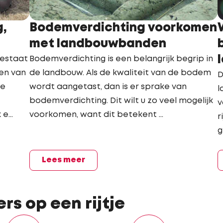
g,
Bodemverdichting voorkomen
met landbouwbanden
bestaat
Bodemverdichting is een belangrijk begrip in
en van
de landbouw. Als de kwaliteit van de bodem
D
ie
wordt aangetast, dan is er sprake van
l
bodemverdichting. Dit wilt u zo veel mogelijk
v
e...
voorkomen, want dit betekent ...
r
g
Lees meer
ers op een rijtje