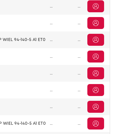
...
...
...
...
 WIEL 94-140-5 A1 ET0
...
...
...
...
...
...
...
...
...
...
 WIEL 94-140-5 A1 ET0
...
...