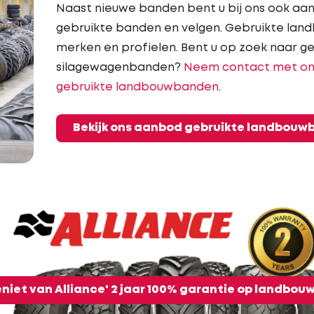
Naast nieuwe banden bent u bij ons ook aan 
gebruikte banden en velgen. Gebruikte land
merken en profielen. Bent u op zoek naar g
silagewagenbanden?
Neem contact met on
gebruikte landbouwbanden
.
Bekijk ons aanbod gebruikte landbou
niet van Alliance' 2 jaar 100% garantie op landbo