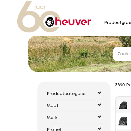
Productgro
3890 R
Productcategorie
Maat
Banden (3197)
Merk
Binnenbanden (213)
10-16.5 (4)
Profiel