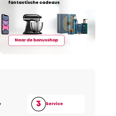
fantastische cadeaus
Naar de bonusshop
3
e
Service