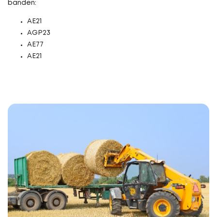
banden:
AE21
AGP23
AE77
AE21