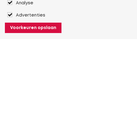
Analyse
Advertenties
Voorkeuren opslaan
Over Heuver
Ons verhaal
Onze geschiedenis
Meer Over Heuver