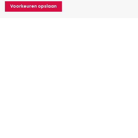
Voorkeuren opslaan
Over Heuver
Ons verhaal
Onze geschiedenis
Meer Over Heuver
Mijn Heuver
Inloggen