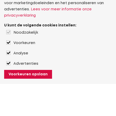
voor marketingdoeleinden en het personaliseren van
advertenties.
Lees voor meer informatie onze
privacyverklaring
U kunt de volgende cookies instellen:
Noodzakelijk
Voorkeuren
Analyse
Advertenties
Voorkeuren opslaan
Filters
Filters
Segment
Type artikel
Productcategorie
Categorie