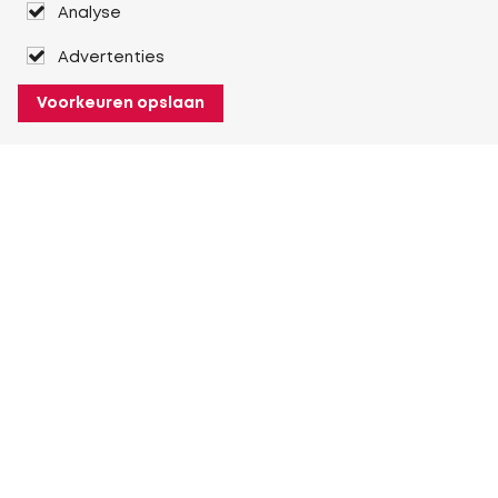
Analyse
Advertenties
Voorkeuren opslaan
Over Heuver
Ons verhaal
Onze geschiedenis
Meer Over Heuver