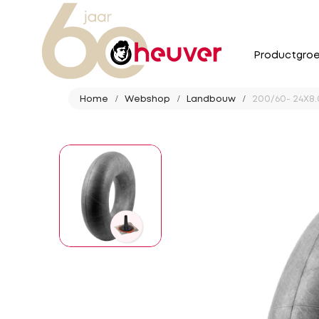
Productgro
Home
Webshop
Landbouw
200/60- 24X8.0