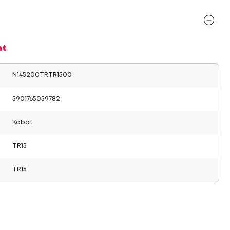
nt
N145200TRTR1500
5901765059782
Kabat
TR15
TR15