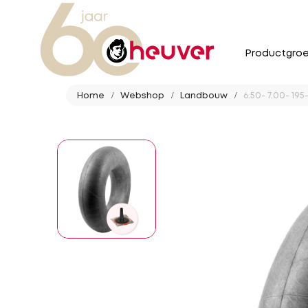
Productgro
Home
Webshop
Landbouw
6.50- 7.00- 19