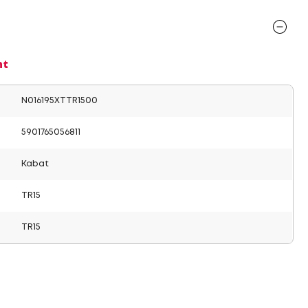
nt
N016195XTTR1500
5901765056811
Kabat
TR15
TR15