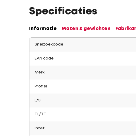
Specificaties
Informatie
Maten & gewichten
Fabrika
Snelzoekcode
EAN code
Merk
Profiel
L/S
TL/TT
Inzet