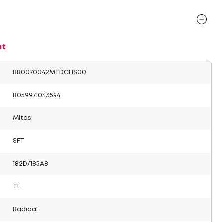
nt
B80070042MTDCHS00
8059971043594
Mitas
SFT
182D/185A8
TL
Radiaal