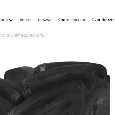
epen
Kennis
Nieuws
Klantenservice
Over Heuver
AS CHO SFT 182D/185A8 TL