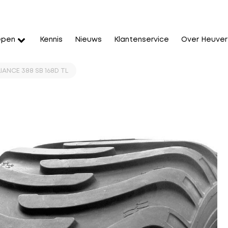
epen
Kennis
Nieuws
Klantenservice
Over Heuver
IANCE 388 SB 168D TL