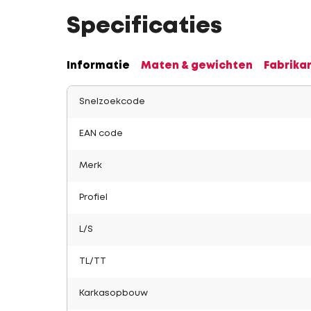
Specificaties
Informatie
Maten & gewichten
Fabrika
Snelzoekcode
EAN code
Merk
Profiel
L/S
TL/TT
Karkasopbouw