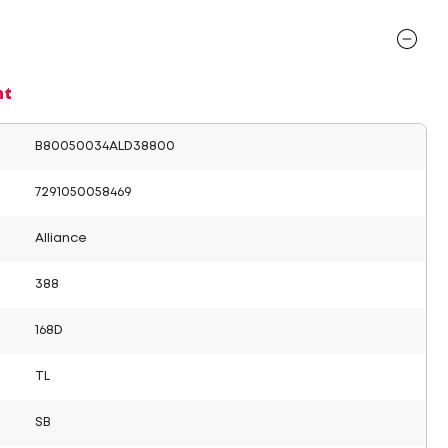
nt
B80050034ALD38800
7291050058469
Alliance
388
168D
TL
SB