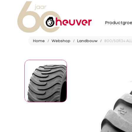
Productgro
Home
Webshop
Landbouw
800/50R34 ALL