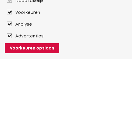
Noodzakelijk
Voorkeuren
Analyse
Advertenties
Voorkeuren opslaan
Over Heuver
Ons verhaal
Onze geschiedenis
Meer Over Heuver
Mijn Heuver