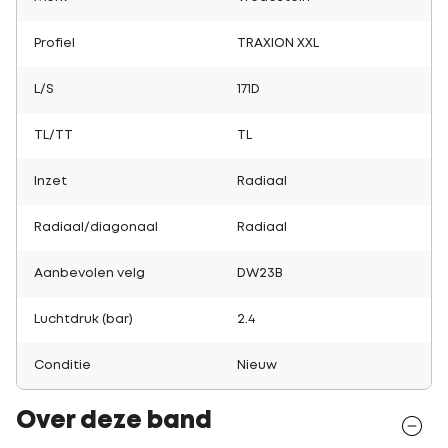
Profiel
TRAXION XXL
L/S
171D
TL/TT
TL
Inzet
Radiaal
Radiaal/diagonaal
Radiaal
Aanbevolen velg
DW23B
Luchtdruk (bar)
2.4
Conditie
Nieuw
Over deze band