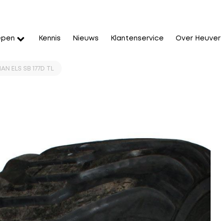
epen
Kennis
Nieuws
Klantenservice
Over Heuver
AN ELS SB 177D TL