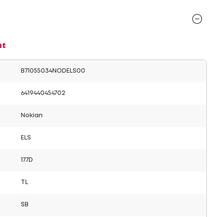
nt
B71055034NODELS00
6419440454702
Nokian
ELS
177D
TL
SB