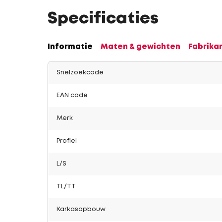
Specificaties
Informatie
Maten & gewichten
Fabrika
Snelzoekcode
EAN code
Merk
Profiel
L/S
TL/TT
Karkasopbouw