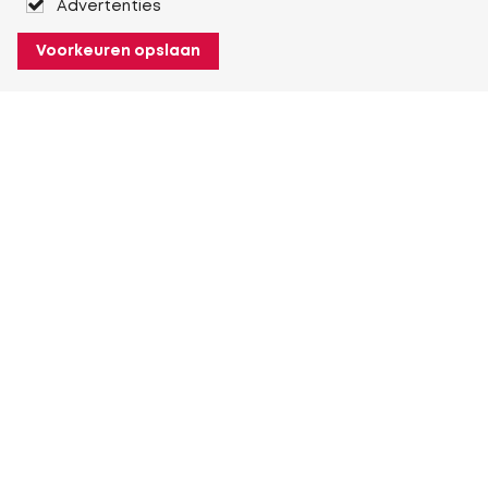
Advertenties
Voorkeuren opslaan
Over Heuver
Ons verhaal
Onze geschiedenis
Meer Over Heuver
Mijn Heuver