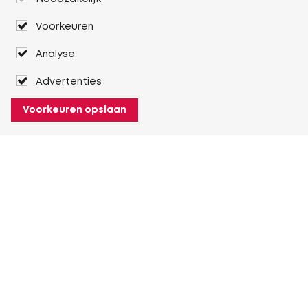
Voorkeuren
Analyse
Advertenties
Voorkeuren opslaan
Over Heuver
Ons verhaal
Onze geschiedenis
Meer Over Heuver
Mijn Heuver