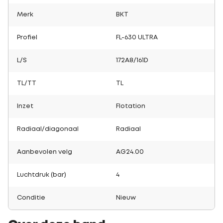
Merk
BKT
Profiel
FL-630 ULTRA
L/S
172A8/161D
TL/TT
TL
Inzet
Flotation
Radiaal/diagonaal
Radiaal
Aanbevolen velg
AG24.00
Luchtdruk (bar)
4
Conditie
Nieuw