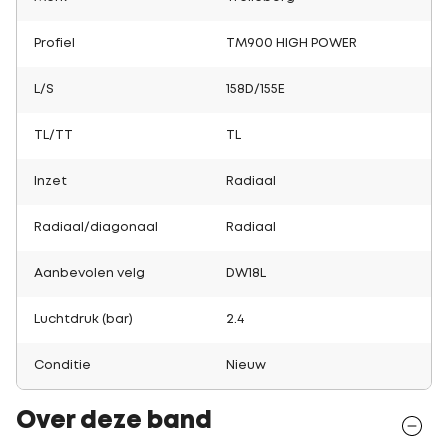
Profiel
TM900 HIGH POWER
L/S
158D/155E
TL/TT
TL
Inzet
Radiaal
Radiaal/diagonaal
Radiaal
Aanbevolen velg
DW18L
Luchtdruk (bar)
2.4
Conditie
Nieuw
Over deze band