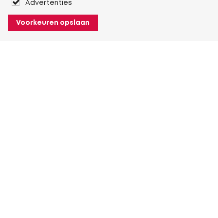
Advertenties
Voorkeuren opslaan
Over Heuver
Ons verhaal
Onze geschiedenis
Meer Over Heuver
Mijn Heuver