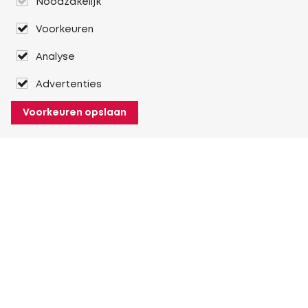
Noodzakelijk
Voorkeuren
Analyse
Advertenties
Voorkeuren opslaan
Over Heuver
Ons verhaal
Onze geschiedenis
Meer Over Heuver
Mijn Heuver