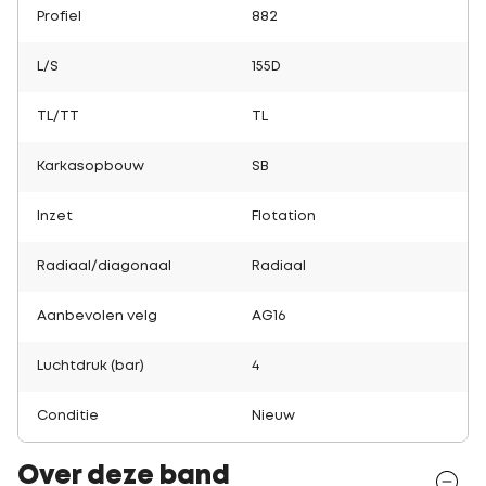
Profiel
882
L/S
155D
TL/TT
TL
Karkasopbouw
SB
Inzet
Flotation
Radiaal/diagonaal
Radiaal
Aanbevolen velg
AG16
Luchtdruk (bar)
4
Conditie
Nieuw
Over deze band