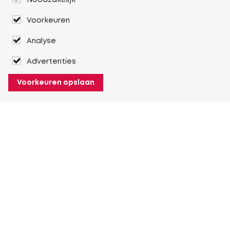
Noodzakelijk
Voorkeuren
Analyse
Advertenties
Voorkeuren opslaan
Over Heuver
Ons verhaal
Onze geschiedenis
Meer Over Heuver
Mijn Heuver