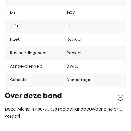
L/S
140D
TL/TT
TL
Inzet
Radiaal
Radiaal/diagonaal
Radiaal
Aanbevolen velg
DW15L
Conditie
Demontage
Over deze band
Deze Michelin 480/70R28 radiaal landbouwband helpt u
verder!