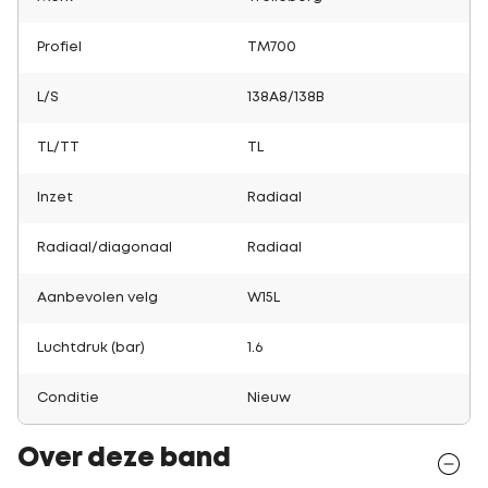
Profiel
TM700
L/S
138A8/138B
TL/TT
TL
Inzet
Radiaal
Radiaal/diagonaal
Radiaal
Aanbevolen velg
W15L
Luchtdruk (bar)
1.6
Conditie
Nieuw
Over deze band