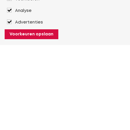
Analyse
Advertenties
Voorkeuren opslaan
Over Heuver
Ons verhaal
Onze geschiedenis
Meer Over Heuver
Mijn Heuver
Inloggen