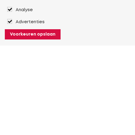
Analyse
Advertenties
Voorkeuren opslaan
Over Heuver
Ons verhaal
Onze geschiedenis
Meer Over Heuver
Mijn Heuver
Inloggen