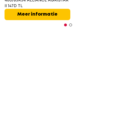
460/85R34 ALLIANCE AGRISTAR
II 147D TL
Meer informatie