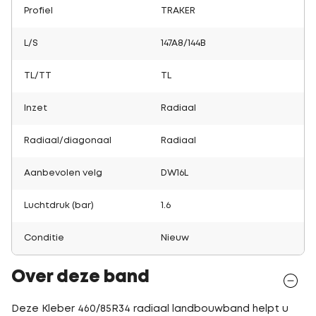
Profiel
TRAKER
L/S
147A8/144B
TL/TT
TL
Inzet
Radiaal
Radiaal/diagonaal
Radiaal
Aanbevolen velg
DW16L
Luchtdruk (bar)
1.6
Conditie
Nieuw
Over deze band
Deze Kleber 460/85R34 radiaal landbouwband helpt u