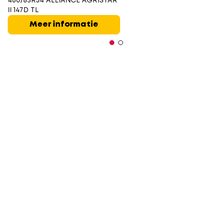
460/85R34 ALLIANCE AGRISTAR
II 147D TL
Meer informatie