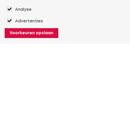
Analyse
Advertenties
Voorkeuren opslaan
Over Heuver
Ons verhaal
Onze geschiedenis
Meer Over Heuver
Mijn Heuver
Inloggen