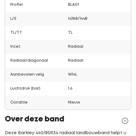
Profiel
BLA01
L/S
147A8/144B
TL/TT
TL
Inzet
Radiaal
Radiaal/diagonaal
Radiaal
Aanbevolen velg
W14L
Luchtdruk (bar)
1.6
Conditie
Nieuw
Over deze band
Deze Barkley 460/85R34 radiaal landbouwband helpt u