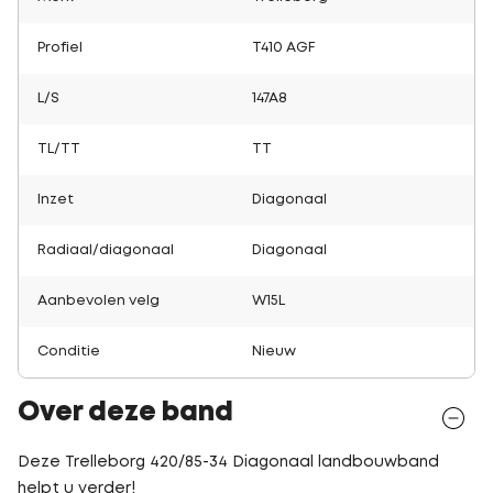
Profiel
T410 AGF
L/S
147A8
TL/TT
TT
Inzet
Diagonaal
Radiaal/diagonaal
Diagonaal
Aanbevolen velg
W15L
Conditie
Nieuw
Over deze band
Deze Trelleborg 420/85-34 Diagonaal landbouwband
helpt u verder!