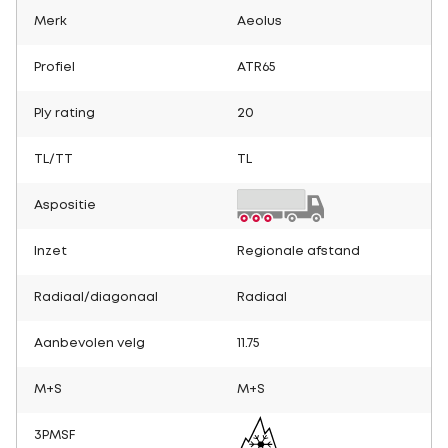
Merk
Aeolus
Profiel
ATR65
Ply rating
20
TL/TT
TL
Aspositie
Inzet
Regionale afstand
Radiaal/diagonaal
Radiaal
Aanbevolen velg
11.75
M+S
M+S
3PMSF