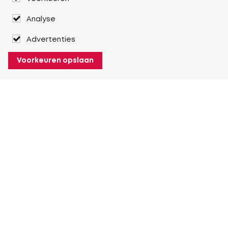
Analyse
Advertenties
Voorkeuren opslaan
Over Heuver
Ons verhaal
Onze geschiedenis
Meer Over Heuver
Mijn Heuver
Inloggen
Registreren