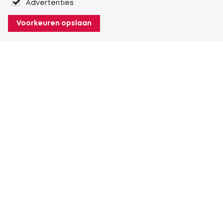
Advertenties
Voorkeuren opslaan
Over Heuver
Ons verhaal
Onze geschiedenis
Meer Over Heuver
Mijn Heuver