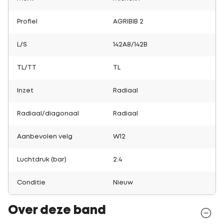
Profiel
AGRIBIB 2
L/S
142A8/142B
TL/TT
TL
Inzet
Radiaal
Radiaal/diagonaal
Radiaal
Aanbevolen velg
W12
Luchtdruk (bar)
2.4
Conditie
Nieuw
Over deze band