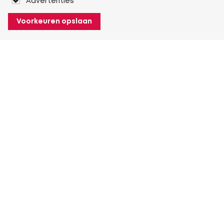
Advertenties
Voorkeuren opslaan
Over Heuver
Ons verhaal
Onze geschiedenis
Meer Over Heuver
Mijn Heuver