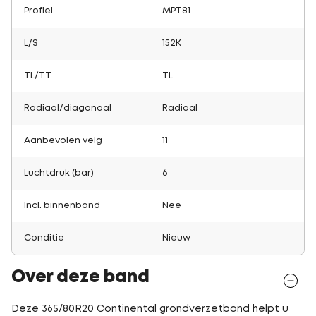
Profiel
MPT81
L/S
152K
TL/TT
TL
Radiaal/diagonaal
Radiaal
Aanbevolen velg
11
Luchtdruk (bar)
6
Incl. binnenband
Nee
Conditie
Nieuw
Over deze band
Deze 365/80R20 Continental grondverzetband helpt u