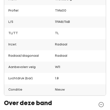
Profiel
TM600
L/S
119A8/116B
TL/TT
TL
Inzet
Radiaal
Radiaal/diagonaal
Radiaal
Aanbevolen velg
W11
Luchtdruk (bar)
1.8
Conditie
Nieuw
Over deze band