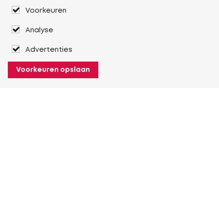
Voorkeuren
Analyse
Advertenties
Voorkeuren opslaan
Over Heuver
Ons verhaal
Onze geschiedenis
Meer Over Heuver
Mijn Heuver
Inloggen