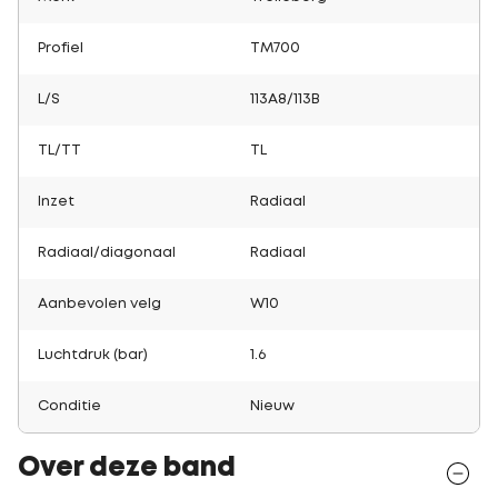
Profiel
TM700
L/S
113A8/113B
TL/TT
TL
Inzet
Radiaal
Radiaal/diagonaal
Radiaal
Aanbevolen velg
W10
Luchtdruk (bar)
1.6
Conditie
Nieuw
Over deze band