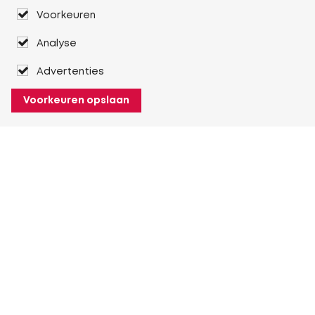
Voorkeuren
Analyse
Advertenties
Voorkeuren opslaan
Over Heuver
Ons verhaal
Onze geschiedenis
Meer Over Heuver
Mijn Heuver
Inloggen