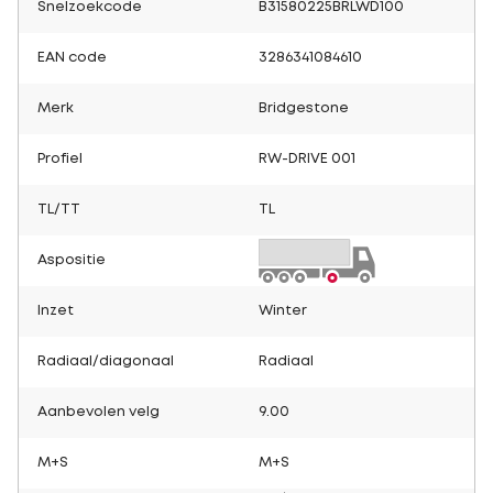
Snelzoekcode
B31580225BRLWD100
EAN code
3286341084610
Merk
Bridgestone
Profiel
RW-DRIVE 001
TL/TT
TL
Aspositie
Inzet
Winter
Radiaal/diagonaal
Radiaal
Aanbevolen velg
9.00
M+S
M+S