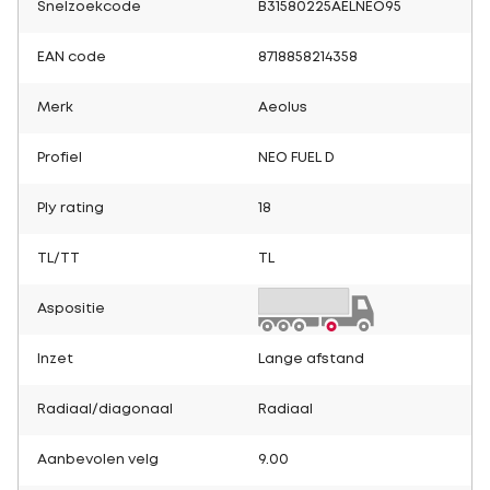
Snelzoekcode
B31580225AELNEO95
EAN code
8718858214358
Merk
Aeolus
Profiel
NEO FUEL D
Ply rating
18
TL/TT
TL
Aspositie
Inzet
Lange afstand
Radiaal/diagonaal
Radiaal
Aanbevolen velg
9.00