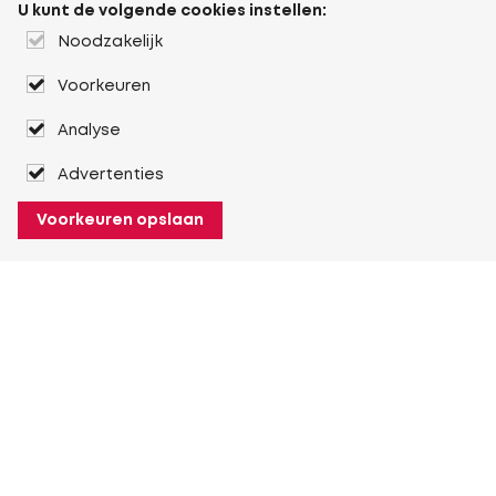
U kunt de volgende cookies instellen:
Noodzakelijk
Voorkeuren
Analyse
Advertenties
Voorkeuren opslaan
Over Heuver
Ons verhaal
Onze geschiedenis
Meer Over Heuver
Mijn Heuver