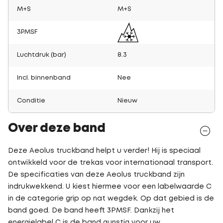
M+S
M+S
3PMSF
Luchtdruk (bar)
8.3
Incl. binnenband
Nee
Conditie
Nieuw
Over deze band
Deze Aeolus truckband helpt u verder! Hij is speciaal
ontwikkeld voor de trekas voor internationaal transport.
De specificaties van deze Aeolus truckband zijn
indrukwekkend. U kiest hiermee voor een labelwaarde C
in de categorie grip op nat wegdek. Op dat gebied is de
band goed. De band heeft 3PMSF. Dankzij het
energielabel C is de band gunstig voor uw