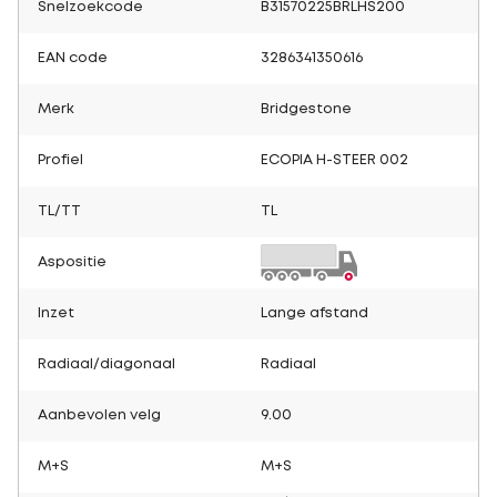
Snelzoekcode
B31570225BRLHS200
EAN code
3286341350616
Merk
Bridgestone
Profiel
ECOPIA H-STEER 002
TL/TT
TL
Aspositie
Inzet
Lange afstand
Radiaal/diagonaal
Radiaal
Aanbevolen velg
9.00
M+S
M+S