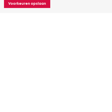
Voorkeuren opslaan
Over Heuver
Ons verhaal
Onze geschiedenis
Meer Over Heuver
Mijn Heuver
Inloggen
Registreren
Meer Mijn Heuver
Contactgegevens