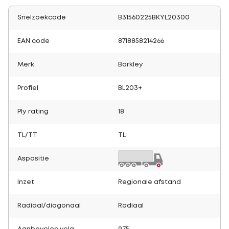
Snelzoekcode
B31560225BKYL20300
EAN code
8718858214266
Merk
Barkley
Profiel
BL203+
Ply rating
18
TL/TT
TL
Aspositie
Inzet
Regionale afstand
Radiaal/diagonaal
Radiaal