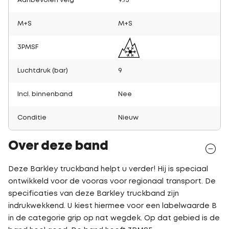
Aanbevolen velg
9.75
M+S
M+S
3PMSF
Luchtdruk (bar)
9
Incl. binnenband
Nee
Conditie
Nieuw
Over deze band
Deze Barkley truckband helpt u verder! Hij is speciaal
ontwikkeld voor de vooras voor regionaal transport. De
specificaties van deze Barkley truckband zijn
indrukwekkend. U kiest hiermee voor een labelwaarde B
in de categorie grip op nat wegdek. Op dat gebied is de