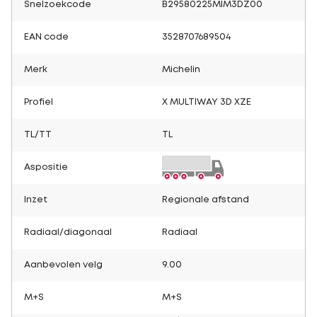
Snelzoekcode
B29580225MIM3DZ00
EAN code
3528707689504
Merk
Michelin
Profiel
X MULTIWAY 3D XZE
TL/TT
TL
Aspositie
Inzet
Regionale afstand
Radiaal/diagonaal
Radiaal
Aanbevolen velg
9.00
M+S
M+S