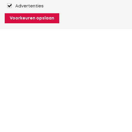
Advertenties
Voorkeuren opslaan
Over Heuver
Ons verhaal
Onze geschiedenis
Meer Over Heuver
Mijn Heuver
Inloggen
Registreren
Meer Mijn Heuver