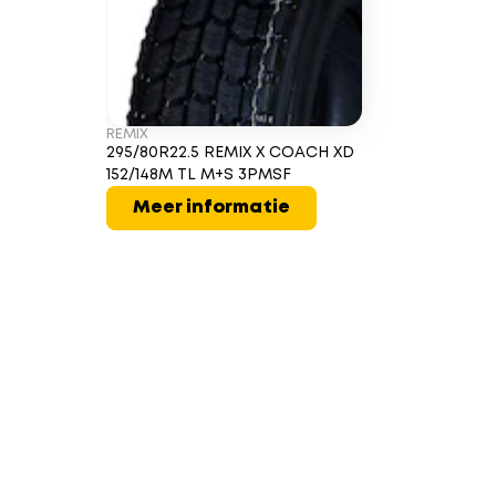
REMIX
295/80R22.5 REMIX X COACH XD
152/148M TL M+S 3PMSF
Meer informatie