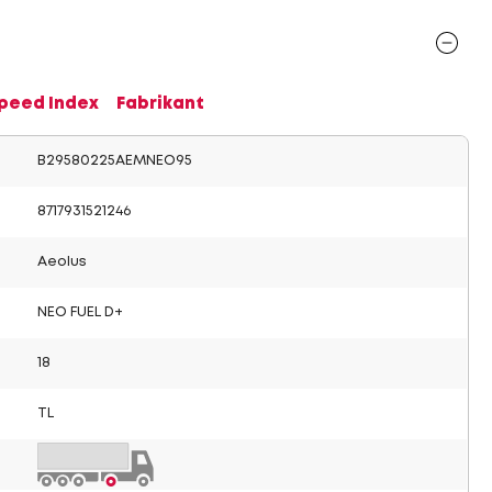
Speed Index
Fabrikant
B29580225AEMNEO95
8717931521246
Aeolus
NEO FUEL D+
18
TL