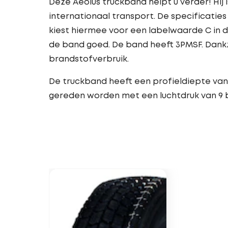
Deze Aeolus truckband helpt u verder! Hij 
internationaal transport. De specificatie
kiest hiermee voor een labelwaarde C in d
de band goed. De band heeft 3PMSF. Dankzi
brandstofverbruik.
De truckband heeft een profieldiepte van
gereden worden met een luchtdruk van 9 b