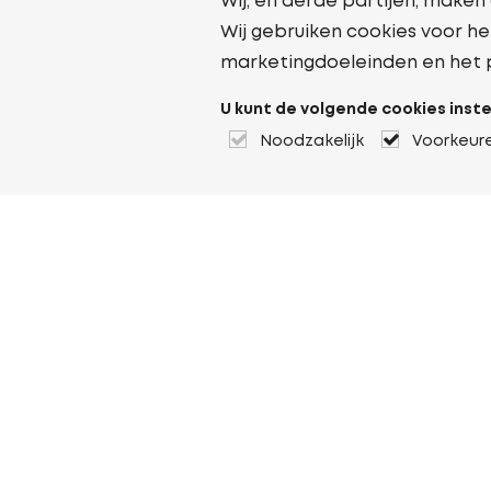
Wij, en derde partijen, maken
Wij gebruiken cookies voor he
marketingdoeleinden en het 
U kunt de volgende cookies inste
Noodzakelijk
Voorkeur
Over Heuver
Ons verhaal
Onze geschiedenis