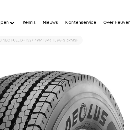
epen
Kennis
Nieuws
Klantenservice
Over Heuver
 NEO FUEL D+ 152/149M 18PR TL M+S 3PMSF