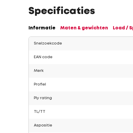
Specificaties
Informatie
Maten & gewichten
Load / 
Snelzoekcode
EAN code
Merk
Profiel
Ply rating
TL/TT
Aspositie