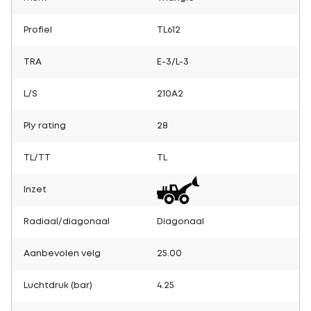
Profiel
TL612
TRA
E-3/L-3
L/S
210A2
Ply rating
28
TL/TT
TL
Inzet
Radiaal/diagonaal
Diagonaal
Aanbevolen velg
25.00
Luchtdruk (bar)
4.25