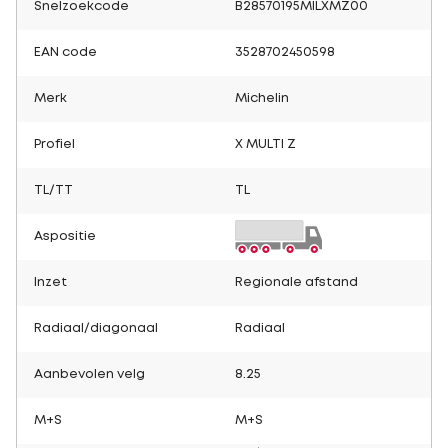
Snelzoekcode
B28570195MILXMZ00
EAN code
3528702450598
Merk
Michelin
Profiel
X MULTI Z
TL/TT
TL
Aspositie
Inzet
Regionale afstand
Radiaal/diagonaal
Radiaal
Aanbevolen velg
8.25
M+S
M+S