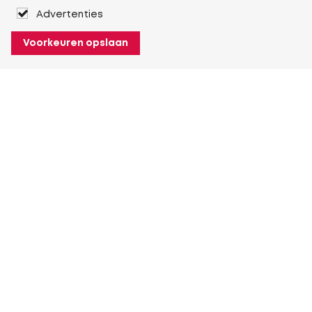
Advertenties
Voorkeuren opslaan
Over Heuver
Ons verhaal
Onze geschiedenis
Meer Over Heuver
Mijn Heuver
Inloggen
Registreren
Meer Mijn Heuver