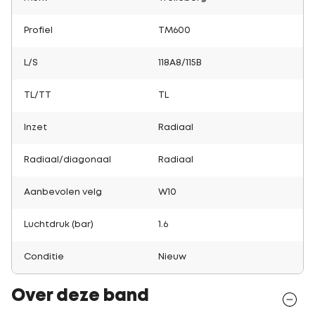
Profiel
TM600
L/S
118A8/115B
TL/TT
TL
Inzet
Radiaal
Radiaal/diagonaal
Radiaal
Aanbevolen velg
W10
Luchtdruk (bar)
1.6
Conditie
Nieuw
Over deze band