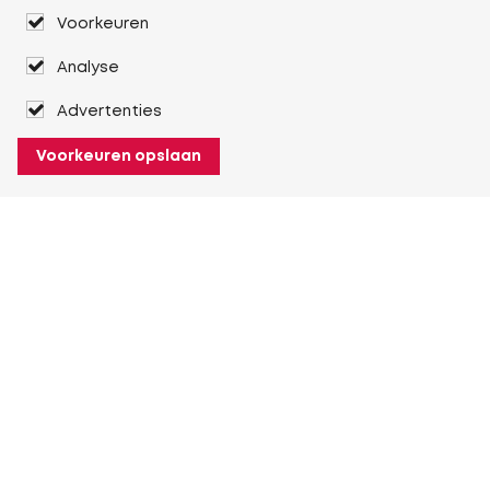
Voorkeuren
Analyse
Advertenties
Voorkeuren opslaan
Over Heuver
Ons verhaal
Onze geschiedenis
Meer Over Heuver
Mijn Heuver
Inloggen