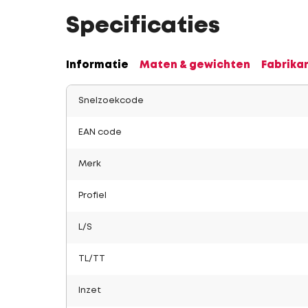
Specificaties
Informatie
Maten & gewichten
Fabrika
Snelzoekcode
EAN code
Merk
Profiel
L/S
TL/TT
Inzet