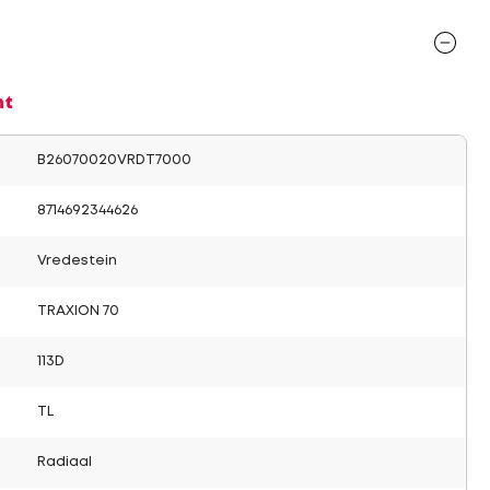
nt
B26070020VRDT7000
8714692344626
Vredestein
TRAXION 70
113D
TL
Radiaal