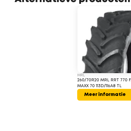
MRL
260/70R20 MRL RRT 770 
MAXX 70 113D/116A8 TL
Meer informatie