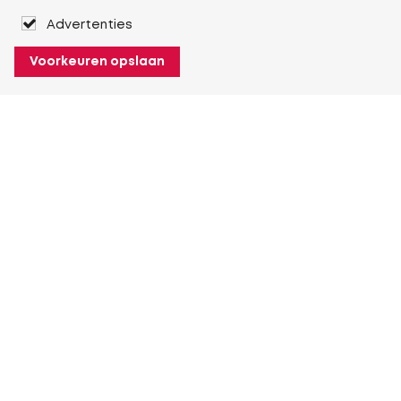
Advertenties
Voorkeuren opslaan
Over Heuver
Ons verhaal
Onze geschiedenis
Meer Over Heuver
Mijn Heuver