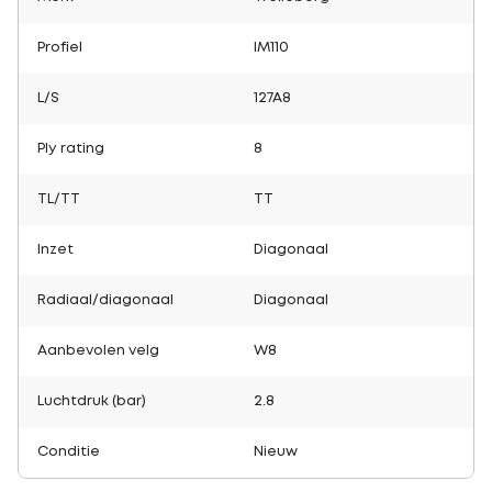
Profiel
IM110
L/S
127A8
Ply rating
8
TL/TT
TT
Inzet
Diagonaal
Radiaal/diagonaal
Diagonaal
Aanbevolen velg
W8
Luchtdruk (bar)
2.8
Conditie
Nieuw