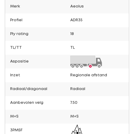
Merk
Aeolus
Profiel
ADR35
Ply rating
18
TL/TT
TL
Aspositie
Inzet
Regionale afstand
Radiaal/diagonaal
Radiaal
Aanbevolen velg
7.50
M+S
M+S
3PMSF