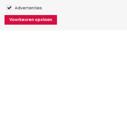
Advertenties
Voorkeuren opslaan
Over Heuver
Ons verhaal
Onze geschiedenis
Meer Over Heuver
Mijn Heuver
Inloggen
Registreren
Meer Mijn Heuver