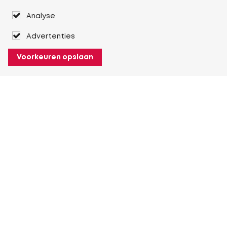
Analyse
Advertenties
Voorkeuren opslaan
Over Heuver
Ons verhaal
Onze geschiedenis
Meer Over Heuver