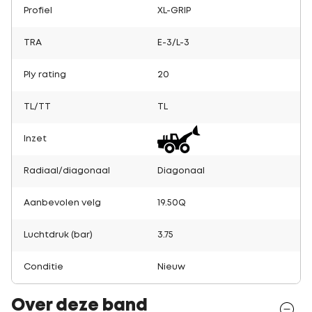
Profiel
XL-GRIP
TRA
E-3/L-3
Ply rating
20
TL/TT
TL
Inzet
Radiaal/diagonaal
Diagonaal
Aanbevolen velg
19.50Q
Luchtdruk (bar)
3.75
Conditie
Nieuw
Over deze band