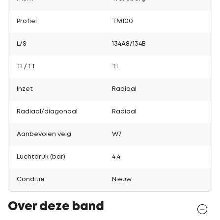
Profiel
TM100
L/S
134A8/134B
TL/TT
TL
Inzet
Radiaal
Radiaal/diagonaal
Radiaal
Aanbevolen velg
W7
Luchtdruk (bar)
4.4
Conditie
Nieuw
Over deze band