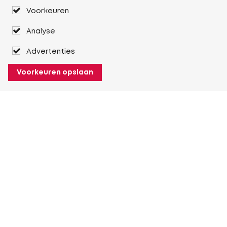
Voorkeuren
Analyse
Advertenties
Voorkeuren opslaan
Over Heuver
Ons verhaal
Onze geschiedenis
Meer Over Heuver
Mijn Heuver
Inloggen