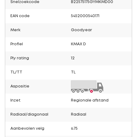
Snelzoekcode
B22575175GYMKMD00
EAN code
5452000540171
Merk
Goodyear
Profiel
KMAX D
Ply rating
12
TL/TT
TL
Aspositie
Inzet
Regionale afstand
Radiaal/diagonaal
Radiaal
Aanbevolen velg
6.75