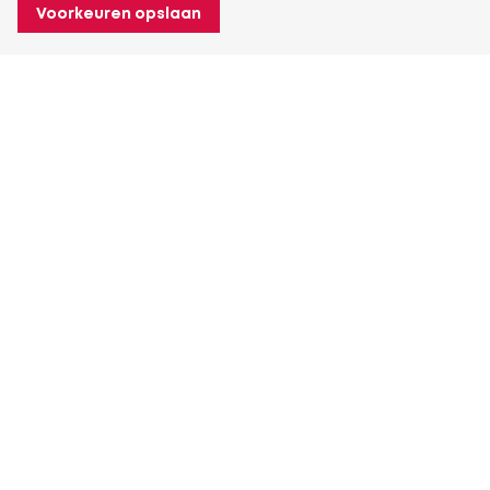
Voorkeuren opslaan
Over Heuver
Ons verhaal
Onze geschiedenis
Meer Over Heuver
Mijn Heuver
Inloggen
Registreren
Meer Mijn Heuver
Contactgegevens