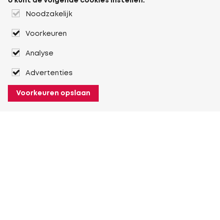
U kunt de volgende cookies instellen:
Noodzakelijk
Voorkeuren
Analyse
Advertenties
Voorkeuren opslaan
Over Heuver
Ons verhaal
Onze geschiedenis
Meer Over Heuver
Mijn Heuver