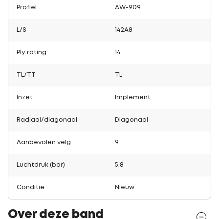
Profiel
AW-909
L/S
142A8
Ply rating
14
TL/TT
TL
Inzet
Implement
Radiaal/diagonaal
Diagonaal
Aanbevolen velg
9
Luchtdruk (bar)
5.8
Conditie
Nieuw
Over deze band