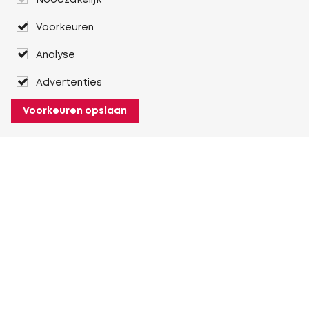
Noodzakelijk
Voorkeuren
Analyse
Advertenties
Voorkeuren opslaan
Over Heuver
Ons verhaal
Onze geschiedenis
Meer Over Heuver
Mijn Heuver