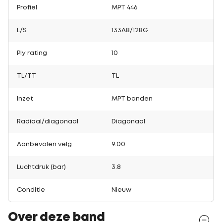
Profiel
MPT 446
L/S
133A8/128G
Ply rating
10
TL/TT
TL
Inzet
MPT banden
Radiaal/diagonaal
Diagonaal
Aanbevolen velg
9.00
Luchtdruk (bar)
3.8
Conditie
Nieuw
Over deze band