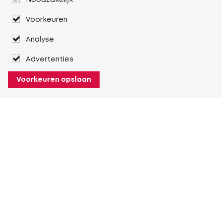
Noodzakelijk
Voorkeuren
Analyse
Advertenties
Voorkeuren opslaan
Over Heuver
Ons verhaal
Onze geschiedenis
Meer Over Heuver
Mijn Heuver