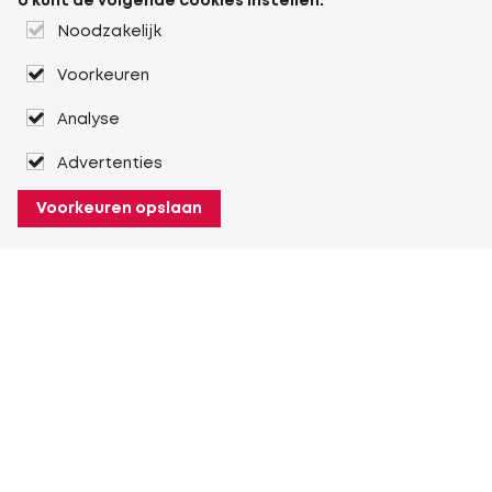
U kunt de volgende cookies instellen:
Noodzakelijk
Voorkeuren
Analyse
Advertenties
Voorkeuren opslaan
Over Heuver
Ons verhaal
Onze geschiedenis
Meer Over Heuver
Mijn Heuver