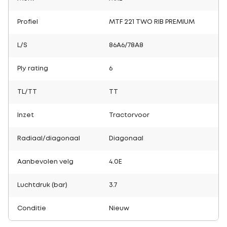
Profiel
MTF 221 TWO RIB PREMIUM
L/S
86A6/78A8
Ply rating
6
TL/TT
TT
Inzet
Tractorvoor
Radiaal/diagonaal
Diagonaal
Aanbevolen velg
4.0E
Luchtdruk (bar)
3.7
Conditie
Nieuw