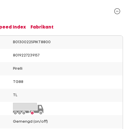
Speed Index
Fabrikant
B01300225PIKT8800
8019227239157
Pirelli
TG88
TL
Gemengd (on/off)