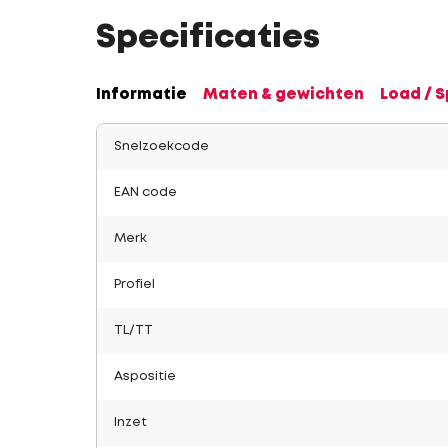
Specificaties
Informatie
Maten & gewichten
Load / 
Snelzoekcode
EAN code
Merk
Profiel
TL/TT
Aspositie
Inzet