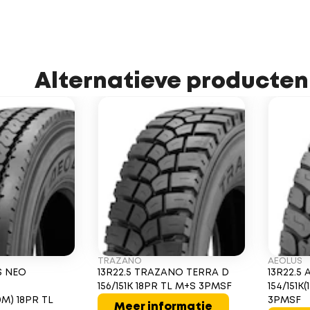
Alternatieve producten
TRAZANO
AEOLUS
S NEO
13R22.5 TRAZANO TERRA D
13R22.5
G
156/151K 18PR TL M+S 3PMSF
154/151K
0M) 18PR TL
3PMSF
Meer informatie