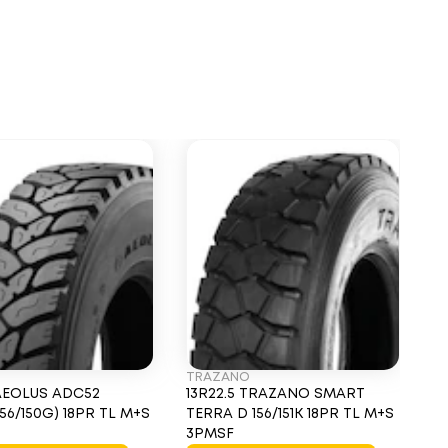
TRAZANO
G
 AEOLUS ADC52
13R22.5 TRAZANO SMART
1
(156/150G) 18PR TL M+S
TERRA D 156/151K 18PR TL M+S
O
3PMSF
2