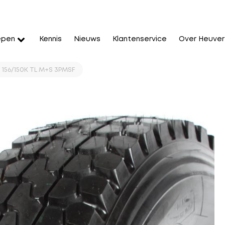
epen
Kennis
Nieuws
Klantenservice
Over Heuver
8 156/150K TL M+S 3PMSF