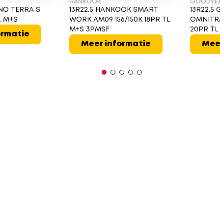
HANKOOK
GOODYE
ANO TERRA S
13R22.5 HANKOOK SMART
13R22.5
TL M+S
WORK AM09 156/150K 18PR TL
OMNITRA
M+S 3PMSF
20PR TL
ormatie
Meer informatie
Mee