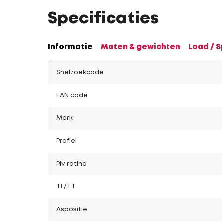
Specificaties
Informatie
Maten & gewichten
Load / 
Snelzoekcode
EAN code
Merk
Profiel
Ply rating
TL/TT
Aspositie