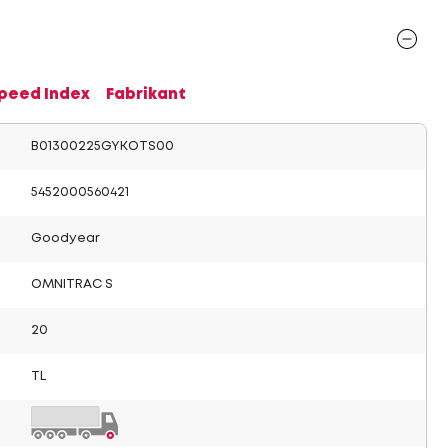
Speed Index
Fabrikant
B01300225GYKOTS00
5452000560421
Goodyear
OMNITRAC S
20
TL