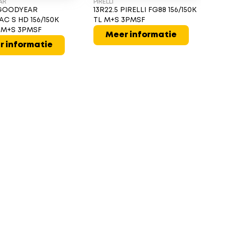
AR
PIRELLI
PI
 GOODYEAR
13R22.5 PIRELLI FG88 156/150K
13
C S HD 156/150K
TL M+S 3PMSF
T
 M+S 3PMSF
Meer informatie
r informatie