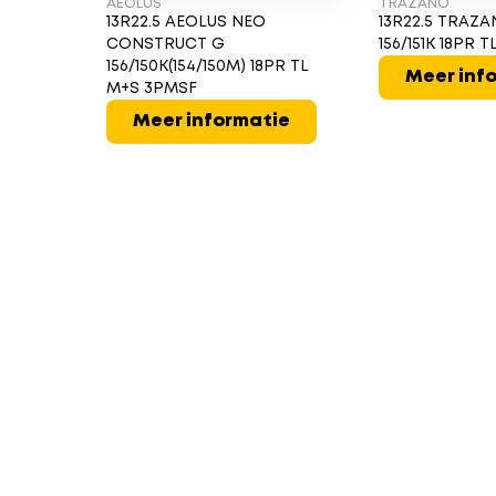
AEOLUS
TRAZANO
13R22.5 AEOLUS NEO
13R22.5 TRAZ
CONSTRUCT G
156/151K 18PR 
156/150K(154/150M) 18PR TL
Meer inf
M+S 3PMSF
Meer informatie