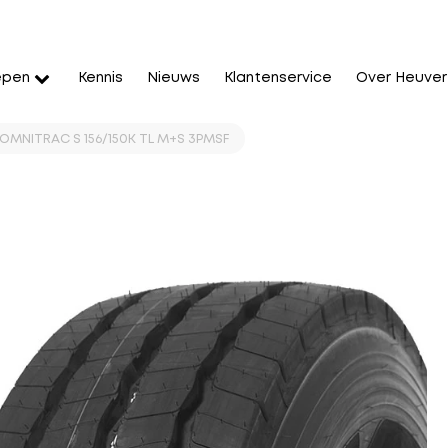
epen
Kennis
Nieuws
Klantenservice
Over Heuver
OMNITRAC S 156/150K TL M+S 3PMSF