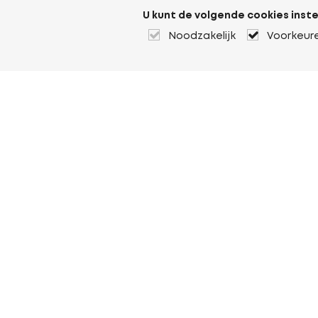
U kunt de volgende cookies inste
Noodzakelijk
Voorkeur
Over Heuver
Ons verhaal
Onze geschiedenis
Meer Over Heuver