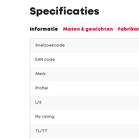
Specificaties
Informatie
Maten & gewichten
Fabrika
Snelzoekcode
EAN code
Merk
Profiel
L/S
Ply rating
TL/TT