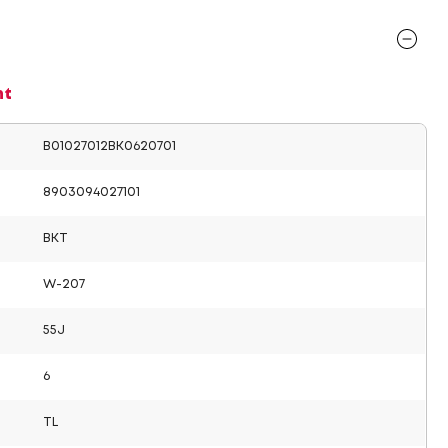
nt
B01027012BK0620701
8903094027101
BKT
W-207
55J
6
TL