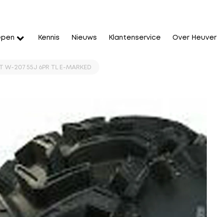
epen
Kennis
Nieuws
Klantenservice
Over Heuver
KT W-207 55J 6PR TL E-MARKED